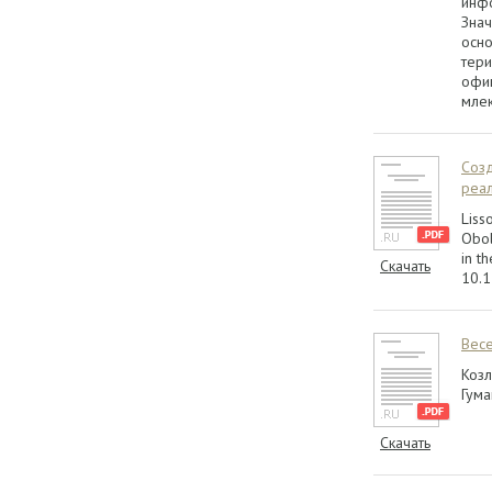
инфо
Знач
осно
тери
офиц
мле
Созд
реа
Liss
Obol
in t
Скачать
10.1
Весе
Козл
Гума
Скачать