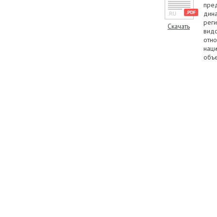
пред
дина
реги
Скачать
видо
отно
наци
объе