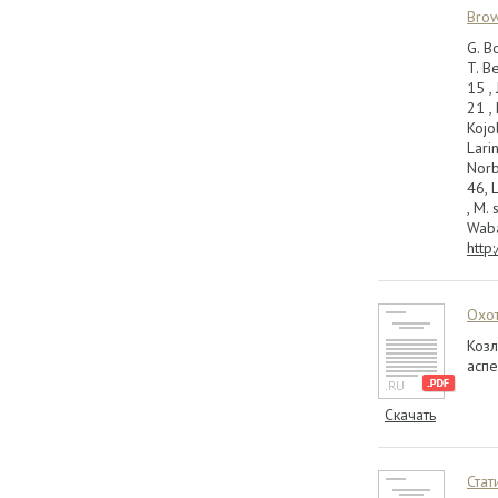
Brow
G. B
T. Be
15 , 
21 , 
Kojo
Lari
Norbe
46, L
, M. 
Waba
http
Охот
Козл
аспе
Скачать
Стат