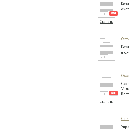
Козл
охот
Скачать
Стат
Козл
и ох
Охот
Саве
"Атл
Вест
Скачать
Comp
Упра