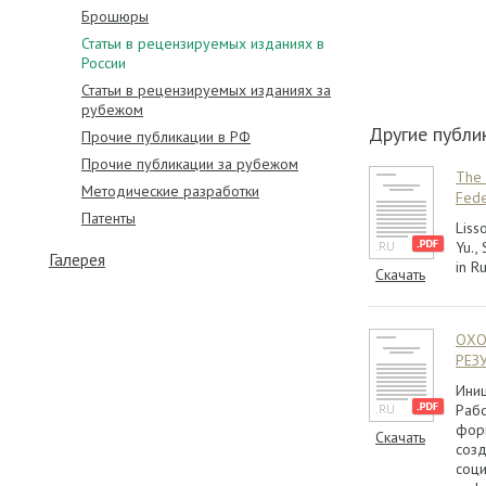
Брошюры
Статьи в рецензируемых изданиях в
России
Статьи в рецензируемых изданиях за
рубежом
Другие публи
Прочие публикации в РФ
Прочие публикации за рубежом
The 
Методические разработки
Fede
Патенты
Liss
Yu.,
Галерея
in R
Скачать
ОХО
РЕЗ
Иниц
Рабо
форм
Скачать
созд
соци