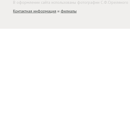
В оформлении сайта использованы фотографии С.Ф.Стреляного
Контактная информация
и
филиалы