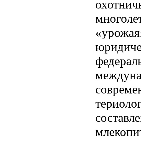
охотнич
многоле
«урожая
юридиче
федераль
междуна
совреме
териоло
составле
млекопи