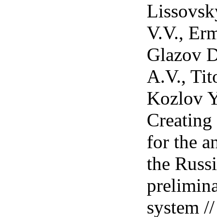
Lissovsky
V.V., Er
Glazov D
A.V., Tit
Kozlov Y
Creating
for the 
the Russ
prelimina
system //