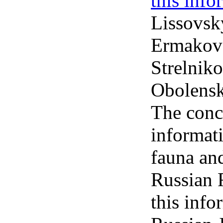
this inf
Lissovsky
Ermakov 
Strelnik
Obolensk
The conce
informati
fauna an
Russian F
this info