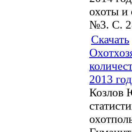
охоты и 
№3. С. 2
Скачать
Охотхозя
количест
2013 го
Козлов 
статисти
охотполь