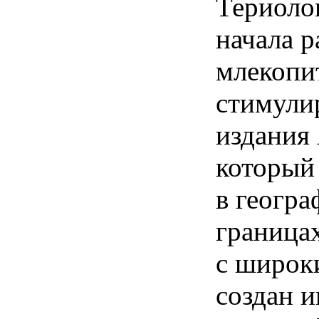
Териоло
начала р
млекопи
стимули
издания 
который
в геогра
граница
с широк
создан 