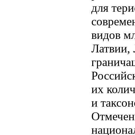
для тер
совреме
видов м
Латвии,
гранича
Российс
их колич
и таксо
Отмечен
национа