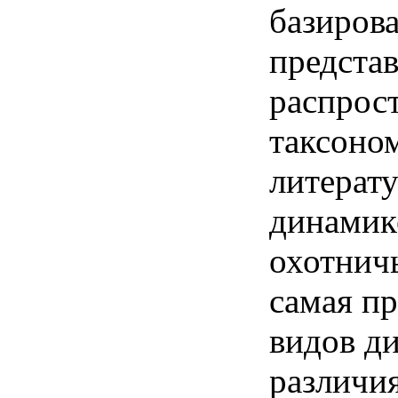
базиров
представ
распрос
таксоном
литерат
динамик
охотничь
самая п
видов д
различи