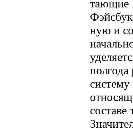
тающие 
Фэйсбук
ную и с
начальн
уделяетс
полгода
систему 
относящи
составе
Значите