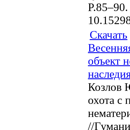
P.85–90.
10.15298
Скачать
Весенняя
объект 
наследи
Козлов Ю
охота с 
нематер
//Гуман