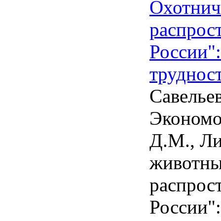
Охотнич
распрос
России":
труднос
Савельев
Экономо
Д.М., Л
животны
распрос
России":