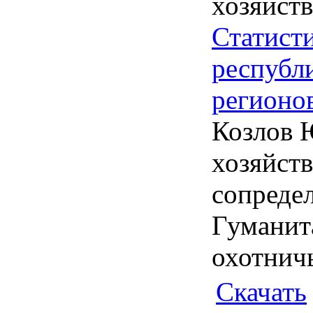
хозяйств
Статисти
республ
регионо
Козлов 
хозяйств
сопредел
Гуманит
охотничь
Скачать