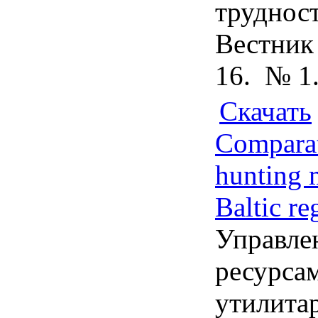
трудност
Вестник
16. № 1.
Скачать
Comparati
hunting 
Baltic re
Управле
ресурса
утилита