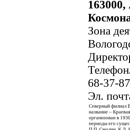
163000,
Космона
Зона дея
Вологодс
Директо
Телефон
68-37-8
Эл. почт
Северный филиал 
название – Краева
организован в 1930 
периоды его сущес
П.П. Смолин, К.Л. 