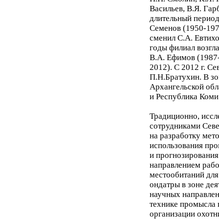
Васильев, В.Я. Гар
длительный период
Семенов (1950-1975
сменил С.А. Евтих
годы филиал возгл
В.А. Ефимов (1987
2012). С 2012 г. 
П.Н.Братухин. В з
Архангельской обл
и Республика Коми
Традиционно, иссл
сотрудниками Севе
на разработку мет
использования пр
и прогнозирования
направлением рабо
местообитаний для
ондатры в зоне дея
научных направлен
технике промысла 
организации охотн