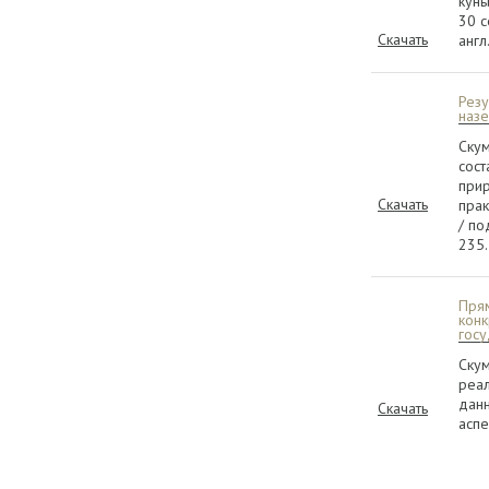
кунь
30 с
Скачать
англ
Резу
наз
Скум
сос
прир
Скачать
прак
/ по
235.
Прям
конк
госу
Скум
реал
данн
Скачать
аспе