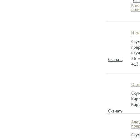
Ска
К в
ошиб
И сн
Скум
при
науч
26 м
Скачать
413.
Оцен
Скум
Киро
Киро
Скачать
Алеу
при
Скум