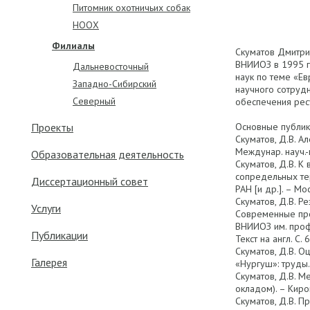
Питомник охотничьих собак
НООХ
Филиалы
Скуматов Дмитрий
ВНИИОЗ в 1995 г.
Дальневосточный
наук по теме «Ев
Западно-Cибирский
научного сотруд
Северный
обеспечения ресу
Проекты
Основные публик
Скуматов, Д.В. А
Междунар. науч.-
Образовательная деятельность
Скуматов, Д.В. 
сопредельных тер
Диссертационный совет
РАН [и др.]. – Мос
Скуматов, Д.В. Р
Услуги
Современные про
ВНИИОЗ им. проф.
Публикации
Текст на англ. С. 
Скуматов, Д.В. О
Галерея
«Нургуш»: труды. 
Скуматов, Д.В. М
окладом). – Киро
Скуматов, Д.В. 