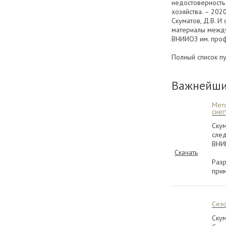
недостоверность
хозяйства. – 2020
Скуматов, Д.В. 
материалы междун
ВНИИОЗ им. проф.
Полный список пу
Важнейши
Мето
сне
Скум
след
ВНИИ
Скачать
Разр
при
Сезо
Скум