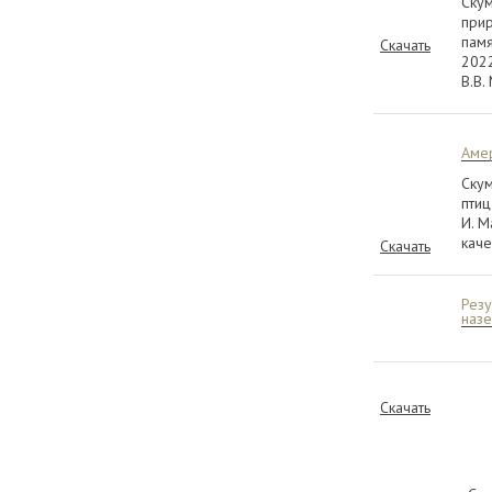
Скум
прир
памя
Скачать
2022
В.В.
Амер
Скум
птиц
И. М
каче
Скачать
Резу
наз
Скачать