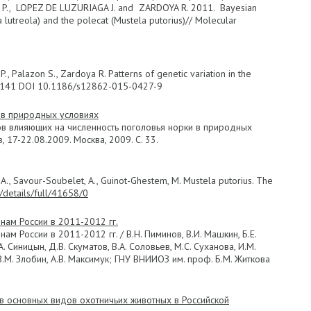
R, P., LOPEZ DE LUZURIAGA J. and ZARDOYA R. 2011. Bayesian
lutreola) and the polecat (Mustela putorius)// Molecular
., Palazon S., Zardoya R. Patterns of genetic variation in the
 15:141 DOI 10.1186/s12862-015-0427-9
 в природных условиях
ров влияющих на численность поголовья норки в природных
17-22.08.2009. Москва, 2009. С. 33.
ev, A., Savour-Soubelet, A., Guinot-Ghestem, M. Mustela putorius. The
g/details/full/41658/0
нам России в 2011-2012 гг.
м России в 2011-2012 гг. / В.Н. Пиминов, В.И. Машкин, Б.Е.
А. Синицын, Д.В. Скуматов, В.А. Соловьев, М.С. Суханова, И.М.
, В.М. Злобин, А.В. Максимук; ГНУ ВНИИОЗ им. проф. Б.М. Житкова
 основных видов охотничьих животных в Российской