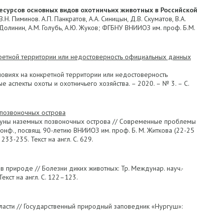
сурсов основных видов охотничьих животных в Российской
В.Н. Пиминов. А.П. Панкратов, А.А. Синицын, Д.В. Скуматов, В.А.
В. Долинин, А.М. Голубь, А.Ю. Жуков; ФГБНУ ВНИИОЗ им. проф. Б.М.
ретной территории или недостоверность официальных данных
ловиях на конкретной территории или недостоверность
аспекты охоты и охотничьего хозяйства. – 2020. – № 3. – С.
 позвоночных острова
у фауны наземных позвоночных острова // Современные проблемы
онф., посвящ. 90-летию ВНИИОЗ им. проф. Б. М. Житкова (22-25
233-235. Текст на англ. С. 629.
в природе // Болезни диких животных: Тр. Междунар. науч.-
Текст на англ. С. 122–123.
бласти // Государственный природный заповедник «Нургуш»: