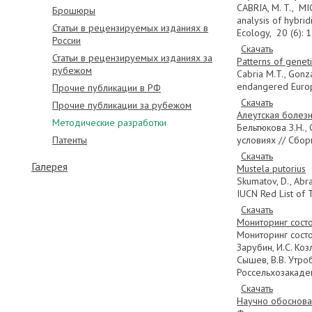
CABRIA, M. T., M
Брошюры
analysis of hybri
Статьи в рецензируемых изданиях в
Ecology, 20 (6):
России
Скачать
Статьи в рецензируемых изданиях за
Patterns of genet
рубежом
Cabria M.T., Gonza
endangered Europ
Прочие публикации в РФ
Скачать
Прочие публикации за рубежом
Алеутская болез
Методические разработки
Бельтюкова З.Н.,
Патенты
условиях // Сбор
Скачать
Галерея
Mustela putorius
Skumatov, D., Abra
IUCN Red List of 
Скачать
Мониторинг состо
Мониторинг состо
Зарубин, И.С. Коз
Сышев, В.В. Утроб
Россельхозакадеми
Скачать
Научно обоснова