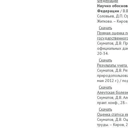
Федерации
Научно обоснов
Федерации
/ В.В
Соловьев, Д.П. Ст
Житкова. – Киров,
Скачать
Прямая оценка п
государственног
Скуматов, Д.В. 
официальных данн
20-34.
Скачать
Результаты учета
Скуматов, Д.В. Р
природопользован
мая 2012 г.) / по
Скачать
Алеутская болезн
Скуматов, Д.В. А
практ. конф., 28–
Скачать
Оценка статуса е
Скуматов, Д.В. О
труды. – Киров, 2