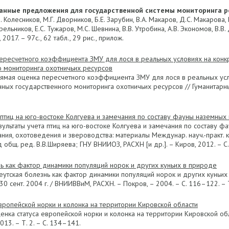
анные предложения для государственной системы мониторинга ре
. Колесников, М.Г. Дворников, Б.Е. Зарубин, В.А. Макаров, Д.С. Макарова, 
рельников, Е.С. Тужаров, М.С. Шевнина, В.В. Утробина, А.В. Экономов, В.
 2017. – 97с., 62 табл., 29 рис., прилож.
ересчетного коэффициента ЗМУ для лося в реальных условиях на конк
о мониторинга охотничьих ресурсов
Прямая оценка пересчетного коэффициента ЗМУ для лося в реальных ус
ых государственного мониторинга охотничьих ресурсов // Гуманитарные 
 птиц на юго-востоке Колгуева и замечания по составу фауны наземных
езультаты учета птиц на юго-востоке Колгуева и замечания по состав
ия, охотоведения и звероводства: материалы Междунар. науч.-практ. к
д общ. ред. В.В.Ширяева; ГНУ ВНИИОЗ, РАСХН [и др.]. – Киров, 2012. – С. 
ь как фактор динамики популяций норок и других куньих в природе
леутская болезнь как фактор динамики популяций норок и других куньих 
30 сент. 2004 г. / ВНИИВВиМ, РАСХН. – Покров, – 2004. – С. 116–122. – 
вропейской норки и колонка на территории Кировской области
ценка статуса европейской норки и колонка на территории Кировской о
013. – Т. 2. – С. 134–141.