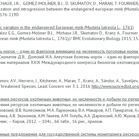
ICHAUX, J.R., GOMEZ-MOLINER, B.J., D. SKUMATOV, D., MARAN, T. FOURNIE
dization and introgression between the endangered european mink (Mustela 
 1176-1190
ic variation in the endangered European mink (Mustela lutreola L., 1761)
lez E.G., Gomez-Moliner B.J., Michaux J.R., Skumatov D., Kranz A., Fournier P
ean mink (Mustela lutreola L., 1761)// BMC Evolutionary Biology 2015,
нь норок – один из факторов влияющих на численность поголовья норки
 Скуматов Д.В., Домский И.А. Алеутская болезнь норок – один из факто
ник материалов XXIX Международного конгресса биологов-охотоведов, 
mov, A.V., Herrero, J., Kitchener, A., Maran, T., Kranz, A., Sándor, A., Savelj
Threatened Species. Least Concern ver 3.1. 2016
http://www.iucnredlist.or
яния ресурсов охотничьих животных, их численности и добычи по регио
яния ресурсов охотничьих животных, их численности и добычи по региона
ловский, В.В. Колесников, М.А. Ларионова, В.А. Макаров, А.П. Панкратов, А.
ина, А.В. Экономов, А.М. Гинеев, А.М. Голубь, А.А. Даренский, А.Ю. Жуков
и; – Киров, 2012. – 104с., 66 табл., 16 рис., прилож.
нные предложения для государственной системы мониторинга ресурсов