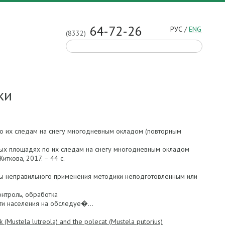
64-72-26
РУС
/
ENG
(8332)
ки
по их следам на снегу многодневным окладом (повторным
очных площадях по их следам на снегу многодневным окладом
ткова, 2017. – 44 c.
таты неправильного применения методики неподготовленным или
онтроль, обработка
ти населения на обследуе�...
(Mustela lutreola) and the polecat (Mustela putorius)