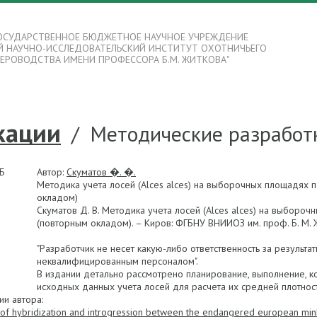
ОСУДАРСТВЕННОЕ БЮДЖЕТНОЕ НАУЧНОЕ УЧРЕЖДЕНИЕ
Й НАУЧНО-ИССЛЕДОВАТЕЛЬСКИЙ ИНСТИТУТ ОХОТНИЧЬЕГО
ВЕРОВОДСТВА ИМЕНИ ПРОФЕССОРА Б.М. ЖИТКОВА"
кации
/
Методические разработ
КБ
Автор:
Скуматов �. �.
Методика учета лосей (Alces alces) на выборочных площадях 
окладом)
Скуматов Д. В. Методика учета лосей (Alces alces) на выбор
(повторным окладом). – Киров: ФГБНУ ВНИИОЗ им. проф. Б. М. Жи
"Разработчик не несет какую-либо ответственность за резуль
неквалифицированным персоналом".
В издании детально рассмотрено планирование, выполнение, к
исходных данных учета лосей для расчета их средней плотнос
ии автора:
 of hybridization and introgression between the endangered european mink 