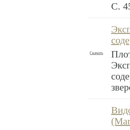
С. 4
Экс
сод
Плот
Скачать
Экс
соде
звер
Вид
(Mar