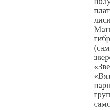
полу
плат
лиси
Мате
гибр
(сам
звер
«Зве
«Вя
пар
груп
само