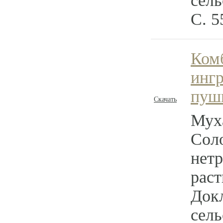
сель
С. 5
Ком
ингр
пуш
Скачать
Мух
Сол
нет
раст
Док
сель