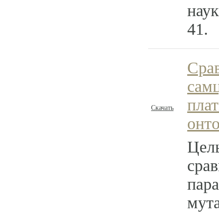
наук
41.
Срав
самц
пла
Скачать
онто
Цел
срав
пара
мут