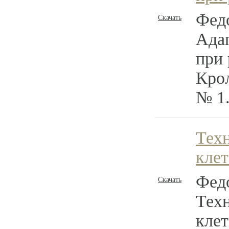
Федо
Скачать
Ада
при 
Крол
№ 1.
Техн
клет
Федо
Скачать
Техн
клет