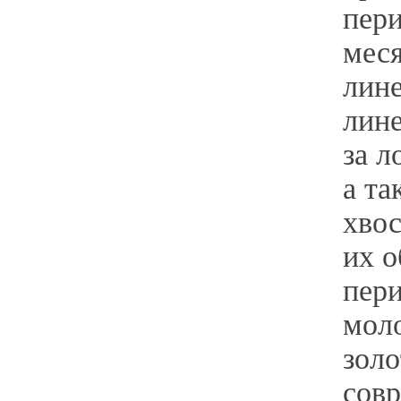
пери
мес
лине
лине
за л
а та
хвос
их о
пери
моло
золо
сов