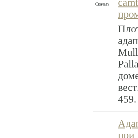
camt
Скачать
про
Пло
адап
Mull
Pall
дом
вест
459.
Ада
при 