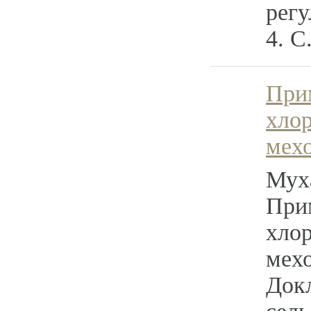
регу
4. С
При
хло
мехо
Мух
При
хло
мехо
Док