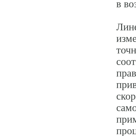
в во
Лин
изме
точн
соот
прав
прив
скор
сам
прим
проц