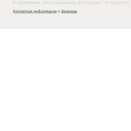
В оформлении сайта использованы фотографии С.Ф.Стреляного
Контактная информация
и
филиалы