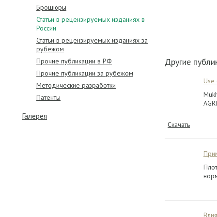
Брошюры
Статьи в рецензируемых изданиях в
России
Статьи в рецензируемых изданиях за
рубежом
Другие публи
Прочие публикации в РФ
Прочие публикации за рубежом
Use 
Методические разработки
Mukh
Патенты
AGRI
Галерея
Скачать
При
Плот
норм
Влия