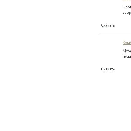
Плот
звер
Скачать
Ком
Муха
пушн
Скачать