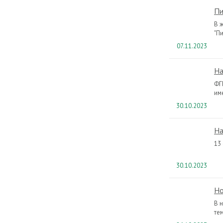
Пи
В 
"Пи
07.11.2023
На
ФГ
им
30.10.2023
На
13
30.10.2023
Но
В 
те