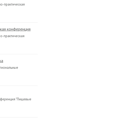
но-практическая
кая конференция
но-практическая
ва
егиональные
нференция "Пищевые