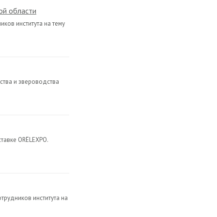
ой области
иков института на тему
ства и звероводства
ставке ORЁLEXPO.
трудников института на