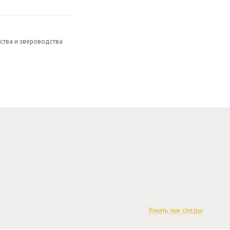
ства и звероводства
Узнать чьи следы