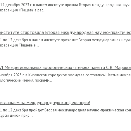
-12 декабря 2023 г. в нашем институте прошла Вторая международная науч
нференция «Пищевые рес...
институте стартовала Вторая международная научно-практичес
11 по 12 декабря в нашем институте проходит Вторая международная науч
нференция "Пищевые...
VI Межрегиональных зоологических чтениях памяти С.В. Марако
 ноября 2023 г. в Кировском городском зоомузее состоялись Шестые межр
ологические чтения, посвя�...
иглашаем на международную конференцию!
11 по 12 декабря пройдет Вторая международная научно-практическая ко
сурсы дикой прир...