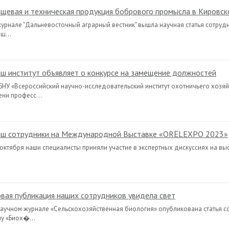
щевая и техническая продукция бобрового промысла в Кировск
журнале "Дальневосточный аграрный вестник" вышла научная статья сотрудн
щ...
ш институт объявляет о конкурсе на замещение должностей
БНУ «Всероссийский научно-исследовательский институт охотничьего хозяй
ени професс...
ш сотрудники на Международной Выставке «ORЁLEXPO 2023»
 октября наши специалисты приняли участие в экспертных дискуссиях на вы
вая публикация наших сотрудников увидела свет
научном журнале «Сельскохозяйственная биология» опубликована статья со
му «Биох�...