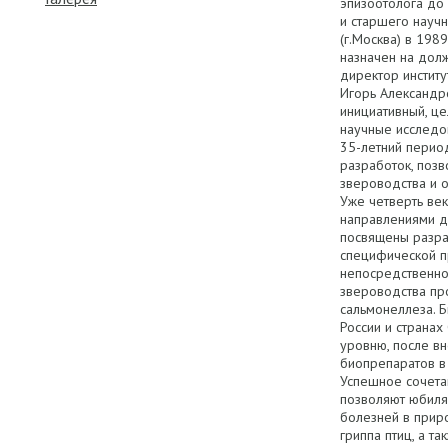
эпизоотолога до 
и старшего науч
(г.Москва) в 1989
назначен на долж
директор институ
Игорь Александр
инициативный, ц
научные исследов
35-летний перио
разработок, позв
звероводства и 
Уже четверть ве
направлениями д
посвящены разра
специфической п
непосредственно
звероводства про
сальмонеллеза. 
России и странах
уровню, после в
биопрепаратов в 
Успешное сочета
позволяют юбиля
болезней в прир
гриппа птиц, а 