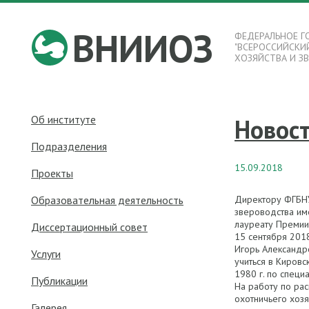
ВНИИОЗ
ФЕДЕРАЛЬНОЕ Г
"ВСЕРОССИЙСКИ
ХОЗЯЙСТВА И З
Об институте
Новос
Подразделения
15.09.2018
Проекты
Образовательная деятельность
Директору ФГБНУ 
звероводства им
лауреату Премии
Диссертационный совет
15 сентября 2018
Игорь Александро
Услуги
учиться в Кировс
1980 г. по специ
Публикации
На работу по ра
охотничьего хозя
Галерея