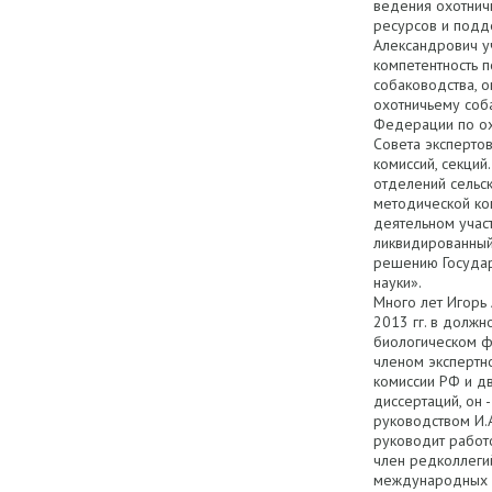
ведения охотнич
ресурсов и подд
Александрович у
компетентность п
собаководства, о
охотничьему соб
Федерации по ох
Совета экспертов
комиссий, секций
отделений сельск
методической ком
деятельном учас
ликвидированный
решению Государ
науки».
Много лет Игорь
2013 гг. в долж
биологическом фа
членом экспертн
комиссии РФ и д
диссертаций, он
руководством И.
руководит работо
член редколлегий
международных и