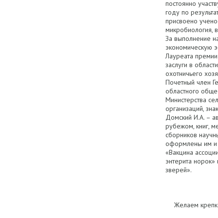
постоянно участ
году по результа
присвоено учено
микробиология, в
За выполнение н
экономическую эф
Лауреата премии 
заслуги в област
охотничьего хоз
Почетный член Г
областного обще
Министерства сел
организаций, зн
Домский И.А. – а
рубежом, книг, м
сборников научн
оформлены им и 
«Вакцина ассоци
энтерита норок»
зверей».
Желаем крепко